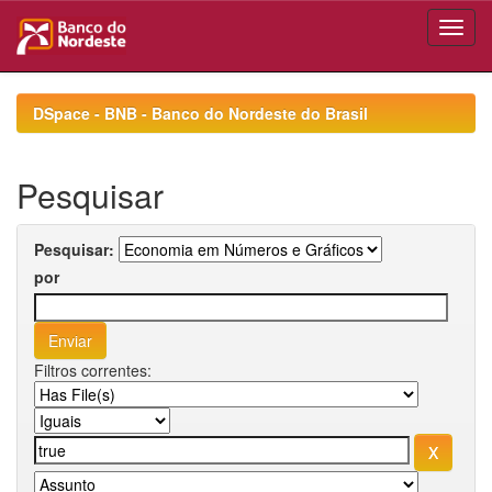
Skip
navigation
DSpace - BNB - Banco do Nordeste do Brasil
Pesquisar
Pesquisar:
por
Filtros correntes: