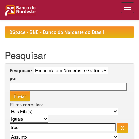
Skip
navigation
DSpace - BNB - Banco do Nordeste do Brasil
Pesquisar
Pesquisar:
por
Filtros correntes: