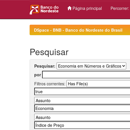
Página principal
Percorrer
Skip
navigation
DSpace - BNB - Banco do Nordeste do Brasil
Pesquisar
Pesquisar:
por
Filtros correntes: