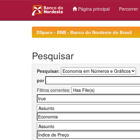
Página principal
Percorrer
Skip
navigation
DSpace - BNB - Banco do Nordeste do Brasil
Pesquisar
Pesquisar:
por
Filtros correntes: