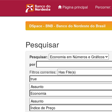
Página principal
Percorrer
Skip
navigation
DSpace - BNB - Banco do Nordeste do Brasil
Pesquisar
Pesquisar:
por
Filtros correntes: