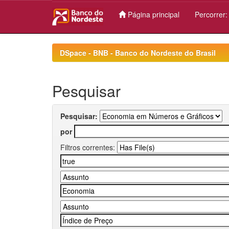
Página principal
Percorrer
Skip
navigation
DSpace - BNB - Banco do Nordeste do Brasil
Pesquisar
Pesquisar:
por
Filtros correntes: