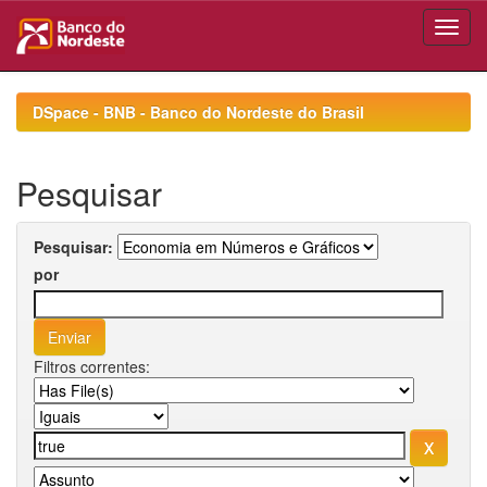
Skip
navigation
DSpace - BNB - Banco do Nordeste do Brasil
Pesquisar
Pesquisar:
por
Filtros correntes: