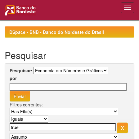
Skip
navigation
DSpace - BNB - Banco do Nordeste do Brasil
Pesquisar
Pesquisar:
por
Filtros correntes: