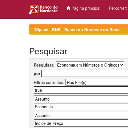
Página principal
Percorrer
Skip
navigation
DSpace - BNB - Banco do Nordeste do Brasil
Pesquisar
Pesquisar:
por
Filtros correntes: