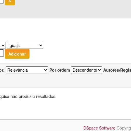
or:
Por ordem
Autores/Regi
quisa não produziu resultados.
DSpace Software
Copyrig