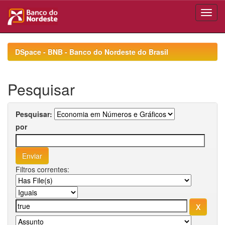
Skip
navigation
DSpace - BNB - Banco do Nordeste do Brasil
Pesquisar
Pesquisar:
por
Filtros correntes: