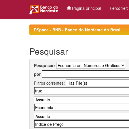
Página principal
Percorrer
Skip
navigation
DSpace - BNB - Banco do Nordeste do Brasil
Pesquisar
Pesquisar:
por
Filtros correntes: