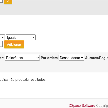
or:
Por ordem
Autores/Regi
quisa não produziu resultados.
DSpace Software
Copyrig