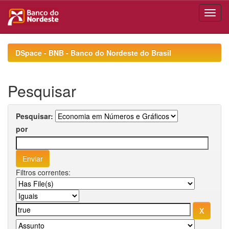
Skip
navigation
DSpace - BNB - Banco do Nordeste do Brasil
Pesquisar
Pesquisar:
por
Filtros correntes: