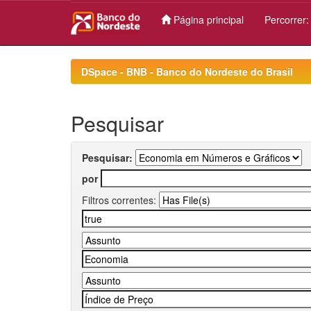
Página principal
Percorrer
Skip
navigation
DSpace - BNB - Banco do Nordeste do Brasil
Pesquisar
Pesquisar:
por
Filtros correntes: