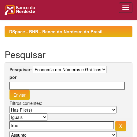
Skip
navigation
DSpace - BNB - Banco do Nordeste do Brasil
Pesquisar
Pesquisar:
por
Filtros correntes: