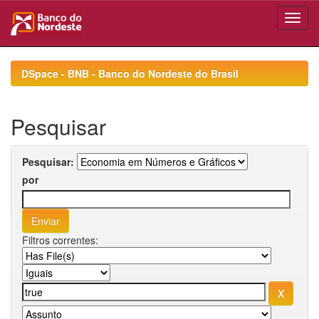
Skip
navigation
DSpace - BNB - Banco do Nordeste do Brasil
Pesquisar
Pesquisar:
por
Filtros correntes: