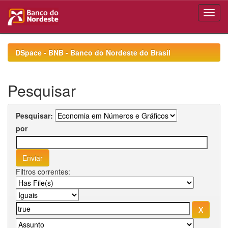
Skip
navigation
DSpace - BNB - Banco do Nordeste do Brasil
Pesquisar
Pesquisar:
por
Filtros correntes: