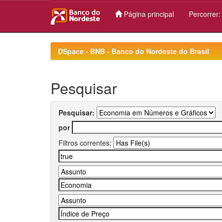
Página principal
Percorrer
Skip
navigation
DSpace - BNB - Banco do Nordeste do Brasil
Pesquisar
Pesquisar:
por
Filtros correntes: