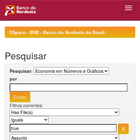
Skip
navigation
DSpace - BNB - Banco do Nordeste do Brasil
Pesquisar
Pesquisar:
por
Filtros correntes: