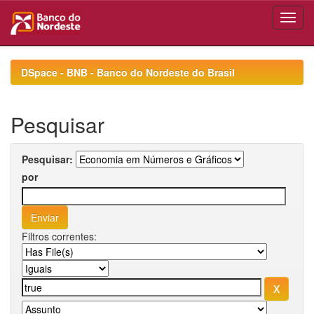
Skip
navigation
DSpace - BNB - Banco do Nordeste do Brasil
Pesquisar
Pesquisar:
por
Filtros correntes: