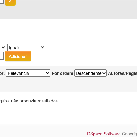
or:
Por ordem
Autores/Regi
quisa não produziu resultados.
DSpace Software
Copyrig