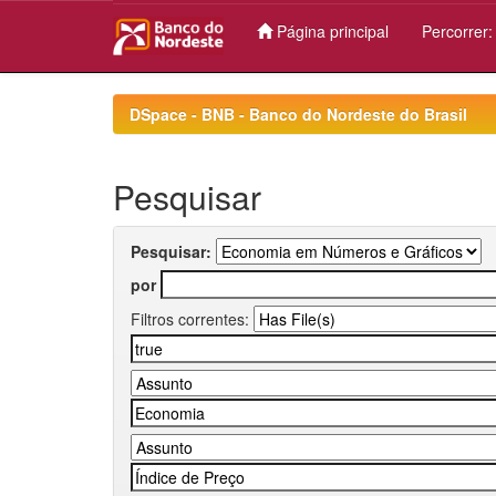
Página principal
Percorrer
Skip
navigation
DSpace - BNB - Banco do Nordeste do Brasil
Pesquisar
Pesquisar:
por
Filtros correntes: