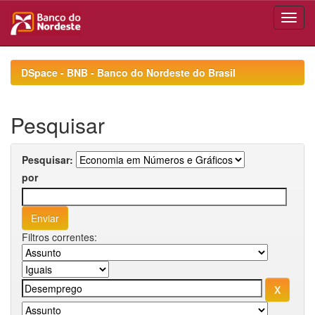
Skip
navigation
DSpace - BNB - Banco do Nordeste do Brasil
Pesquisar
Pesquisar:
por
Filtros correntes: