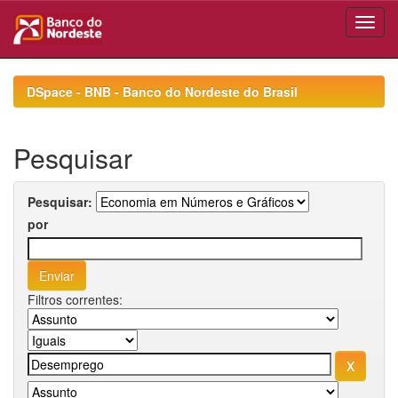
Skip
navigation
DSpace - BNB - Banco do Nordeste do Brasil
Pesquisar
Pesquisar:
por
Filtros correntes: