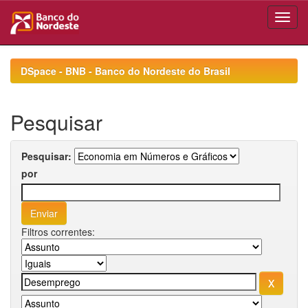
Skip
navigation
DSpace - BNB - Banco do Nordeste do Brasil
Pesquisar
Pesquisar:
por
Filtros correntes: