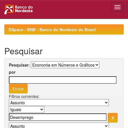
Skip
navigation
DSpace - BNB - Banco do Nordeste do Brasil
Pesquisar
Pesquisar:
por
Filtros correntes: