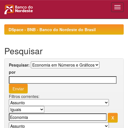
Skip
navigation
DSpace - BNB - Banco do Nordeste do Brasil
Pesquisar
Pesquisar:
por
Filtros correntes: