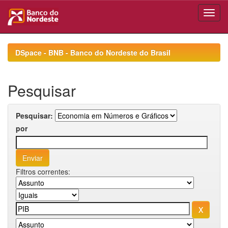
Skip
navigation
DSpace - BNB - Banco do Nordeste do Brasil
Pesquisar
Pesquisar:
por
Filtros correntes: