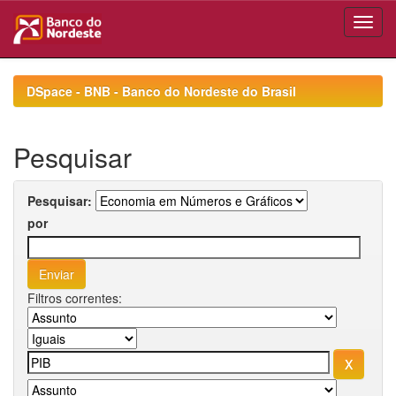
Skip
navigation
DSpace - BNB - Banco do Nordeste do Brasil
Pesquisar
Pesquisar:
por
Filtros correntes: