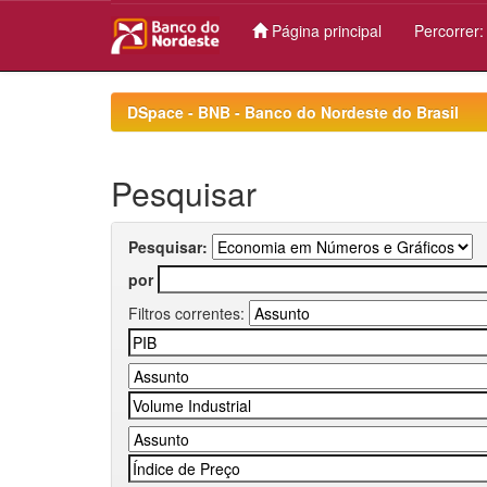
Página principal
Percorrer
Skip
navigation
DSpace - BNB - Banco do Nordeste do Brasil
Pesquisar
Pesquisar:
por
Filtros correntes: