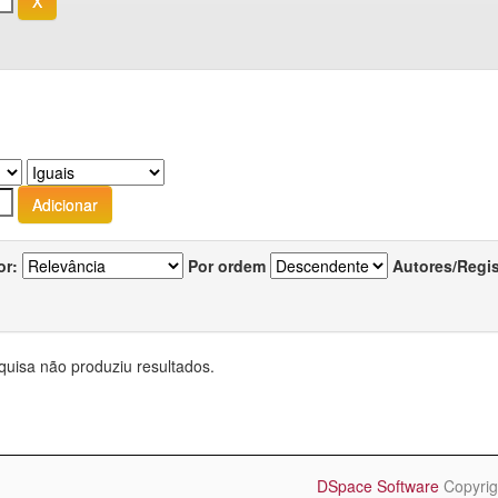
or:
Por ordem
Autores/Regi
quisa não produziu resultados.
DSpace Software
Copyrig