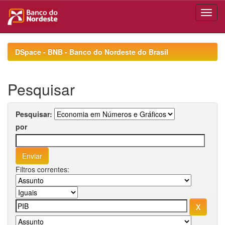
Skip
navigation
DSpace - BNB - Banco do Nordeste do Brasil
Pesquisar
Pesquisar:
por
Filtros correntes: