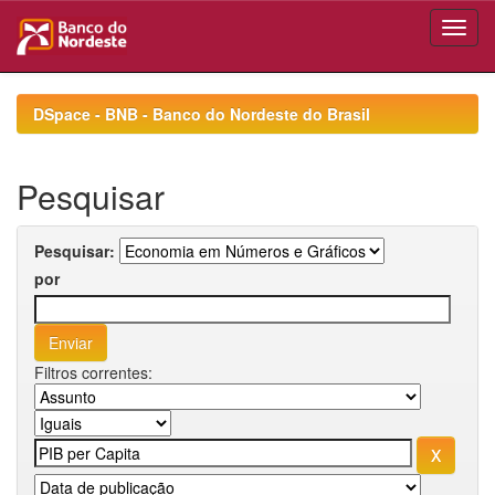
Skip
navigation
DSpace - BNB - Banco do Nordeste do Brasil
Pesquisar
Pesquisar:
por
Filtros correntes: