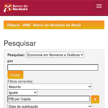
Skip
navigation
DSpace - BNB - Banco do Nordeste do Brasil
Pesquisar
Pesquisar:
por
Filtros correntes: