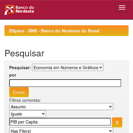
Skip
navigation
DSpace - BNB - Banco do Nordeste do Brasil
Pesquisar
Pesquisar:
por
Filtros correntes: