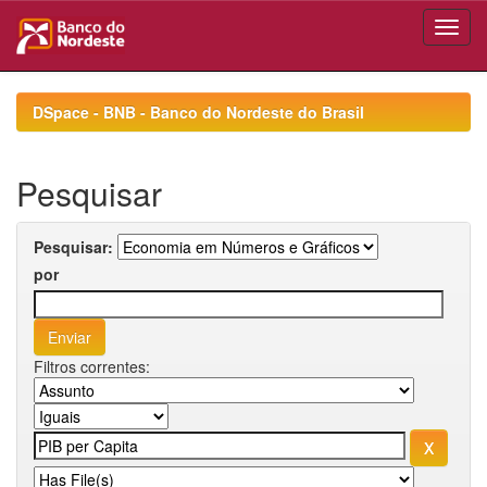
Skip
navigation
DSpace - BNB - Banco do Nordeste do Brasil
Pesquisar
Pesquisar:
por
Filtros correntes: