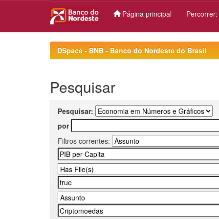
Página principal
Percorrer
Skip
navigation
DSpace - BNB - Banco do Nordeste do Brasil
Pesquisar
Pesquisar:
por
Filtros correntes: