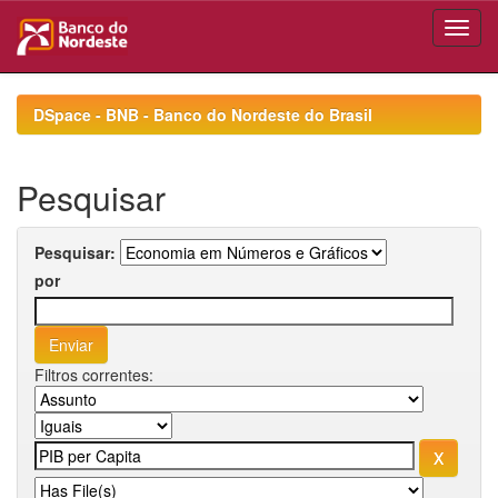
Skip
navigation
DSpace - BNB - Banco do Nordeste do Brasil
Pesquisar
Pesquisar:
por
Filtros correntes: