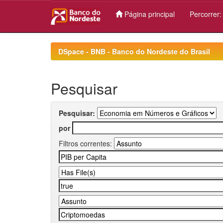
Página principal
Percorrer
Skip
navigation
DSpace - BNB - Banco do Nordeste do Brasil
Pesquisar
Pesquisar:
por
Filtros correntes: