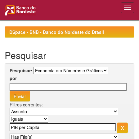
Skip
navigation
DSpace - BNB - Banco do Nordeste do Brasil
Pesquisar
Pesquisar:
por
Filtros correntes: