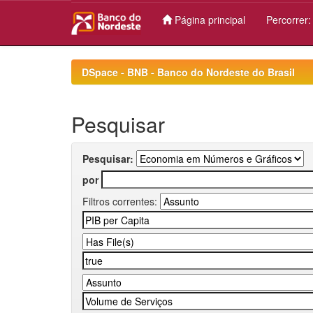
Página principal
Percorrer
Skip
navigation
DSpace - BNB - Banco do Nordeste do Brasil
Pesquisar
Pesquisar:
por
Filtros correntes: