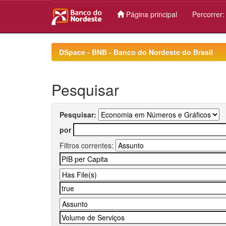
Página principal
Percorrer
Skip
navigation
DSpace - BNB - Banco do Nordeste do Brasil
Pesquisar
Pesquisar:
por
Filtros correntes: