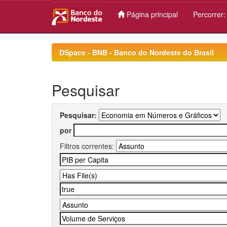
Página principal
Percorrer
Skip
navigation
DSpace - BNB - Banco do Nordeste do Brasil
Pesquisar
Pesquisar:
por
Filtros correntes: