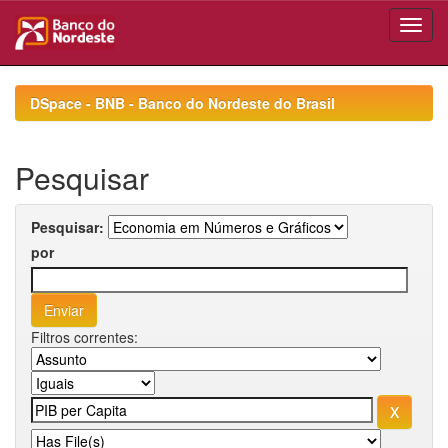
Skip
navigation
DSpace - BNB - Banco do Nordeste do Brasil
Pesquisar
Pesquisar:
por
Filtros correntes: