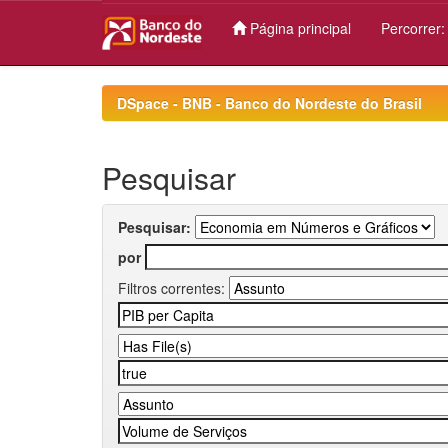
Página principal
Percorrer
Skip
navigation
DSpace - BNB - Banco do Nordeste do Brasil
Pesquisar
Pesquisar:
por
Filtros correntes: