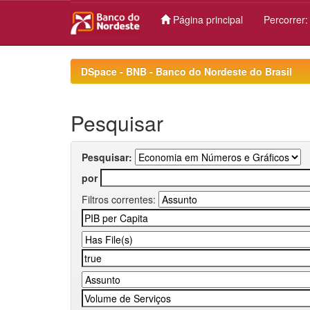
Página principal
Percorrer
Skip
navigation
DSpace - BNB - Banco do Nordeste do Brasil
Pesquisar
Pesquisar:
por
Filtros correntes: