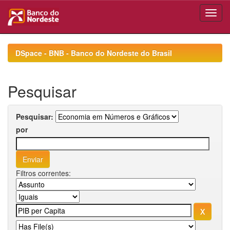
Skip
navigation
DSpace - BNB - Banco do Nordeste do Brasil
Pesquisar
Pesquisar:
por
Filtros correntes: