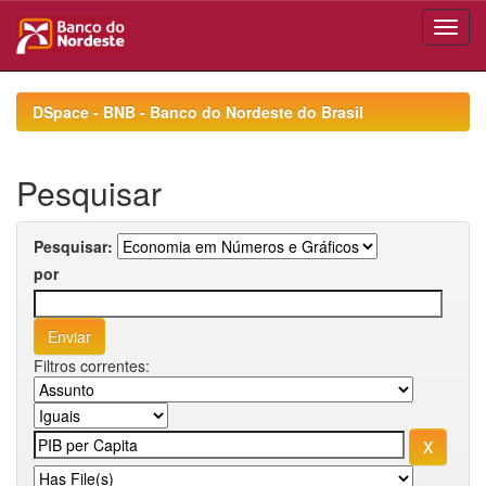
Skip
navigation
DSpace - BNB - Banco do Nordeste do Brasil
Pesquisar
Pesquisar:
por
Filtros correntes: