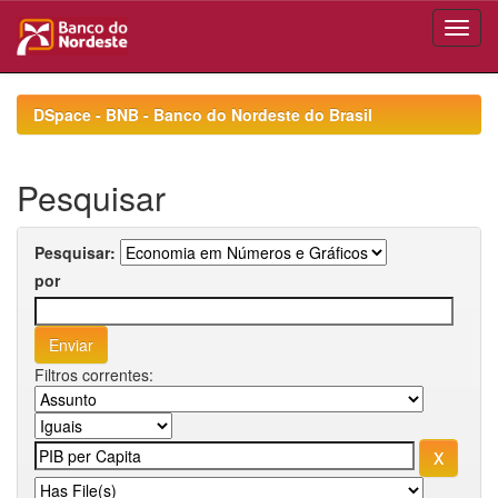
Skip
navigation
DSpace - BNB - Banco do Nordeste do Brasil
Pesquisar
Pesquisar:
por
Filtros correntes: