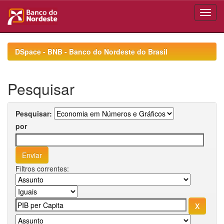
Skip
navigation
DSpace - BNB - Banco do Nordeste do Brasil
Pesquisar
Pesquisar:
por
Filtros correntes: