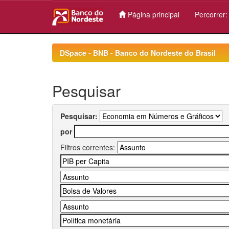
Página principal
Percorrer
Skip
navigation
DSpace - BNB - Banco do Nordeste do Brasil
Pesquisar
Pesquisar:
por
Filtros correntes: