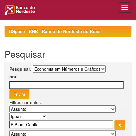
Skip
navigation
DSpace - BNB - Banco do Nordeste do Brasil
Pesquisar
Pesquisar:
por
Filtros correntes: