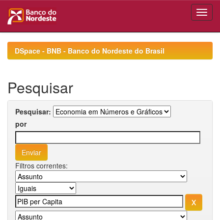
Skip
navigation
DSpace - BNB - Banco do Nordeste do Brasil
Pesquisar
Pesquisar:
por
Filtros correntes: